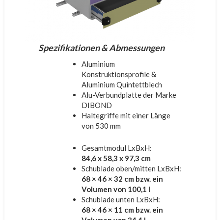
Spezifikationen
& Abmessungen
Aluminium
Konstruktionsprofile &
Aluminium Quintettblech
Alu-Verbundplatte der Marke
DIBOND
Haltegriffe mit einer Länge
von 530 mm
Gesamtmodul LxBxH:
84,6 x 58,3 x 97,3 cm
Schublade oben/mitten LxBxH:
68 × 46 × 32 cm bzw. ein
Volumen von 100,1 l
Schublade unten LxBxH:
68 × 46 × 11 cm bzw. ein
Volumen von 34,4 l