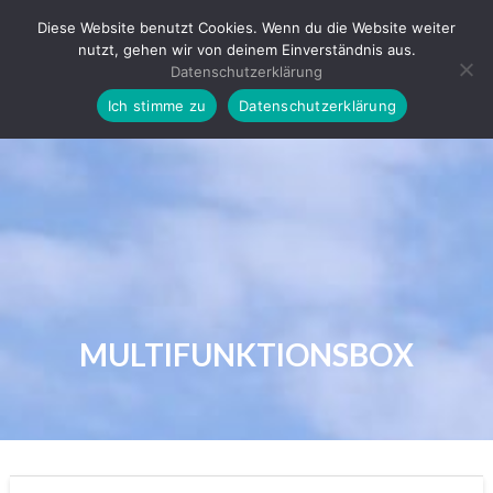
Skip
Diese Website benutzt Cookies. Wenn du die Website weiter
to
nutzt, gehen wir von deinem Einverständnis aus.
content
Datenschutzerklärung
Ich stimme zu
Datenschutzerklärung
MULTIFUNKTIONSBOX